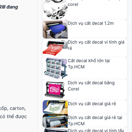
corel
III đang
Dịch vụ cắt decal 1.2m
Dịch vụ cắt decal vi tính giá
rẻ
Cắt decal khổ lớn tại
Tp.HCM
Dịch vụ cắt decal bằng
Corel
Dịch vụ cắt decal giá rẻ
xốp, carton,
 có thể được
Dịch vụ cắt decal giá rẻ tại
Tp.HCM
Dịch vụ cắt decal vi tính lấy