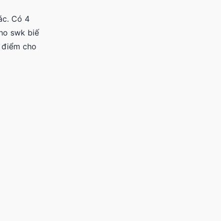
ác. Có 4
cho swk biế
4 điểm cho