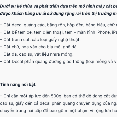
Dưới sự kế thừa và phát triển dựa trên mô hình máy cắt 
được khách hàng ưu ái sử dụng rộng rãi trên thị trường m
– Cắt decal quảng cáo, băng rôn, hộp đèn, bảng hiệu, chữ n
– Cắt bế tem xe, tem điện thoại, tem – màn hình iPhone, iP
– Cắt tranh cát, các loại giấy nghệ thuật.
– Cắt chữ, hoa văn cho bia mộ, ghế đá.
– Cắt da, cao su, vật liệu nhựa mỏng.
– Cắt Decal phản quang đường giao thông (loại mỏng và v
Tính năng nổi bật:
– Chỉ cần một áp lực đến 500g, bạn có thể dễ dàng cắt đượ
cao su, giấy đến cả decal phản quang chuyên dụng của ngàn
chuyển trong hai cấp để bao gồm một phạm vi rộng lơn hơn