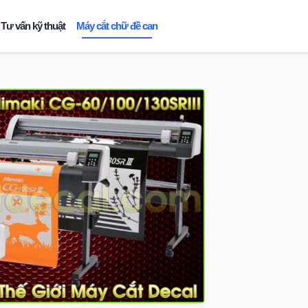
Tư vấn kỹ thuật
Máy cắt chữ đề can