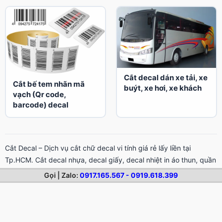
Cắt decal dán xe tải, xe
Cắt bế tem nhãn mã
buýt, xe hơi, xe khách
vạch (Qr code,
barcode) decal
Cắt Decal – Dịch vụ cắt chữ decal vi tính giá rẻ lấy liền tại
Tp.HCM. Cắt decal nhựa, decal giấy, decal nhiệt in áo thun, quần
áo đá bóng lấy ngay, đẹp, mịn, sắc sảo.
Gọi | Zalo:
0917.165.567 - 0919.618.399
TÌM KIẾM