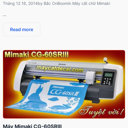
Tháng 12 16, 2014
by
Bắc OnBoom
in
Máy cắt chữ Mimaki
…
Read more
Máy Mimaki CG-60SRIII