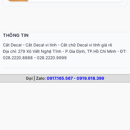
THÔNG TIN
Cắt Decal
-
Cắt Decal vi tính
-
Cắt chữ Decal vi tính giá rẻ
Địa chỉ: 279 Xô Viết Nghệ Tĩnh - P.Gia Định, TP.Hồ Chí Minh - ĐT:
028.2220.8888 - 028.2220.9999
Gọi | Zalo:
0917.165.567 - 0919.618.399
NỘI DUNG MỚI
Dịch vụ in áo game
Dịch vụ cắt decal trong