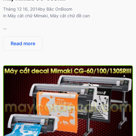
Tháng 12 16, 2014
by
Bắc OnBoom
in
Máy cắt chữ Mimaki
,
Máy cắt chữ đề can
…
Read more