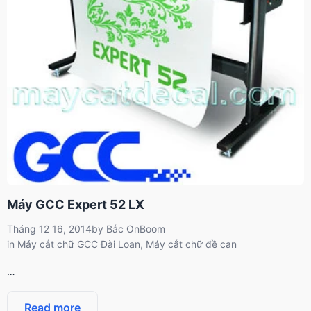
Máy GCC Expert 52 LX
Tháng 12 16, 2014
by
Bắc OnBoom
in
Máy cắt chữ GCC Đài Loan
,
Máy cắt chữ đề can
…
Read more