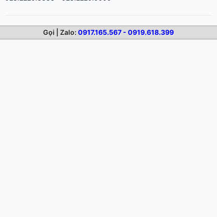
Gọi | Zalo:
0917.165.567 - 0919.618.399
NỘI DUNG MỚI
Dịch vụ in áo game
Dịch vụ cắt decal trong
Dịch vụ cắt decal dán kính
Dịch vụ cắt decal mờ
Dịch vụ cắt decal trực tiếp từ corel
Dịch vụ cắt decal 1.2m
Dịch vụ cắt decal vi tính giá rẻ
Cắt decal khổ lớn tại Tp.HCM