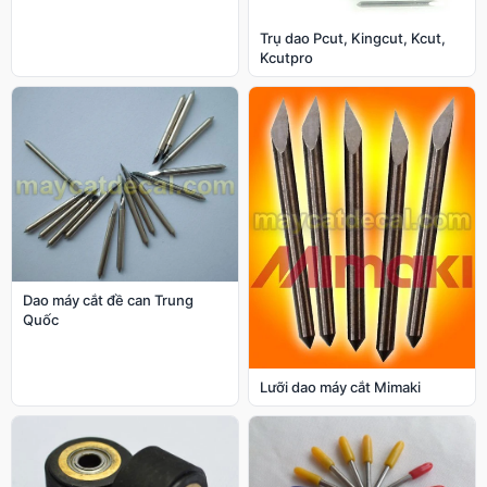
Trụ dao Pcut, Kingcut, Kcut,
Kcutpro
Dao máy cắt đề can Trung
Quốc
Lưỡi dao máy cắt Mimaki