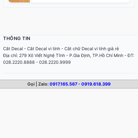
THÔNG TIN
Cắt Decal
-
Cắt Decal vi tính
-
Cắt chữ Decal vi tính giá rẻ
Địa chỉ: 279 Xô Viết Nghệ Tĩnh - P.Gia Định, TP.Hồ Chí Minh - ĐT:
028.2220.8888 - 028.2220.9999
Gọi | Zalo:
0917.165.567 - 0919.618.399
NỘI DUNG MỚI
Dịch vụ in áo game
Dịch vụ cắt decal trong