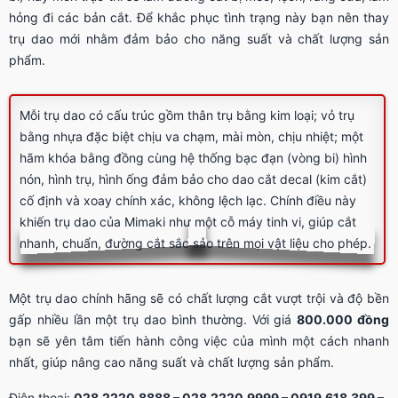
hỏng đi các bản cắt. Để khắc phục tình trạng này bạn nên thay
trụ dao mới nhằm đảm bảo cho năng suất và chất lượng sản
phẩm.
Mỗi trụ dao có cấu trúc gồm thân trụ bằng kim loại; vỏ trụ
bằng nhựa đặc biệt chịu va chạm, mài mòn, chịu nhiệt; một
hãm khóa bằng đồng cùng hệ thống bạc đạn (vòng bi) hình
nón, hình trụ, hình ống đảm bảo cho dao cắt decal (kim cắt)
cố định và xoay chính xác, không lệch lạc. Chính điều này
khiến trụ dao của Mimaki như một cỗ máy tinh vi, giúp cắt
nhanh, chuẩn, đường cắt sắc sảo trên mọi vật liệu cho phép.
Một trụ dao chính hãng sẽ có chất lượng cắt vượt trội và độ bền
gấp nhiều lần một trụ dao bình thường. Với giá
800.000 đồng
bạn sẽ yên tâm tiến hành công việc của mình một cách nhanh
nhất, giúp nâng cao năng suất và chất lượng sản phẩm.
Điện thoại:
028.2220.8888 – 028.2220.9999 – 0919.618.399 –