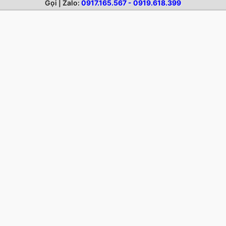
THÔNG TIN
Gọi | Zalo:
0917.165.567 - 0919.618.399
Cắt Decal
-
Cắt Decal vi tính
-
Cắt chữ Decal vi tính giá rẻ
Địa chỉ: 279 Xô Viết Nghệ Tĩnh - P.Gia Định, TP.Hồ Chí Minh - ĐT:
028.2220.8888 - 028.2220.9999
NỘI DUNG MỚI
Dịch vụ in áo game
Dịch vụ cắt decal trong
Dịch vụ cắt decal dán kính
Dịch vụ cắt decal mờ
Dịch vụ cắt decal trực tiếp từ corel