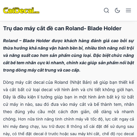
Trụ dao máy cắt đề can Roland- Blade Holder
Roland – Blade Holder được khách hàng đánh giá cao bởi sự
thừa hưởng khả năng vận hành bền bỉ, nhiều tính năng nổi trội
và năng suất cao hơn sản phẩm cùng loại. Đặc biệt chức năng
cắt bế tem nhãn cực kì nhanh, chính xác giúp sản phẩm nổi bật
trong dòng máy cắt trung và cao cấp.
Dòng máy cắt decal của Roland (Nhật Bản) sẽ giúp bạn thiết kế
và cắt bất cứ loại decal với hình ảnh và chi tiết không giới hạn.
Đây là điều kiện lí tưởng giúp bạn in một hình ảnh bất kỳ từ bất
cứ máy in nào, sau đó đưa vào máy cắt và bế thành tem, nhãn
theo đúng yêu cầu một cách đơn giản, dễ dàng và nhanh
chóng.
Hơn nữa tính năng tinh chỉnh máy về tốc độ, lực cắt ngay cả
khi máy đang chạy, lưu trữ được 8 thông số cài đặt để sử dụng sau
này, có thể đặt decal ở trước hoặc sau máy khi cắt, chế độ rọc decal