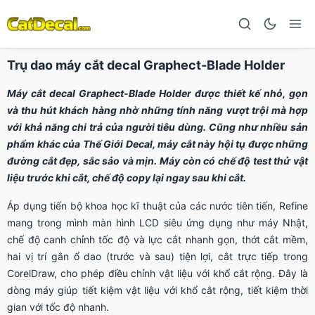
Trụ dao máy cắt decal Graphect-Blade Holder
Máy cắt decal Graphect-Blade Holder được thiết kế nhỏ, gọn
và thu hút khách hàng nhờ những tính năng vượt trội mà hợp
với khả năng chi trả của người tiêu dùng. Cũng như nhiều sản
phẩm khác của Thế Giới Decal, máy cắt này hội tụ được những
đường cắt đẹp, sắc sảo và mịn. Máy còn có chế độ test thử vật
liệu trước khi cắt, chế độ copy lại ngay sau khi cắt.
Áp dụng tiến bộ khoa học kĩ thuật của các nước tiên tiến, Refine
mang trong mình màn hình LCD siêu ứng dụng như máy Nhật,
chế độ canh chỉnh tốc độ và lực cắt nhanh gọn, thớt cắt mềm,
hai vị trí gắn ổ dao (trước và sau) tiện lợi, cắt trực tiếp trong
CorelDraw, cho phép điều chỉnh vật liệu với khổ cắt rộng. Đây là
dòng máy giúp tiết kiệm vật liệu với khổ cắt rộng, tiết kiệm thời
gian với tốc độ nhanh.