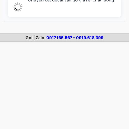
Cắt Decal
-
Cắt Decal vi tính
-
Cắt chữ Decal vi tính giá rẻ
Địa chỉ: 279 Xô Viết Nghệ Tĩnh - P.Gia Định, TP.Hồ Chí Minh - ĐT:
028.2220.8888 - 028.2220.9999
Gọi | Zalo:
0917.165.567 - 0919.618.399
NỘI DUNG MỚI
Dịch vụ in áo game
Dịch vụ cắt decal trong
Dịch vụ cắt decal dán kính
Dịch vụ cắt decal mờ
Dịch vụ cắt decal trực tiếp từ corel
Dịch vụ cắt decal 1.2m